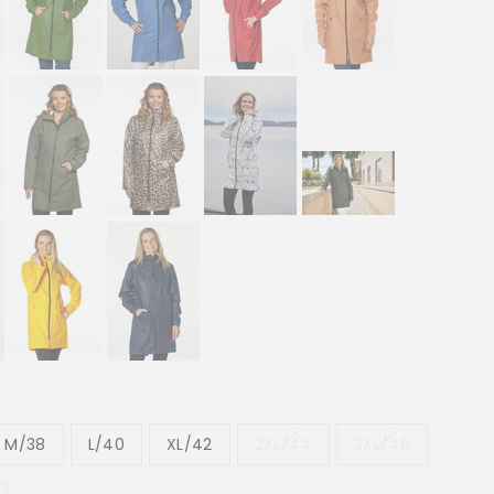
M/38
L/40
XL/42
2XL/44
3XL/46