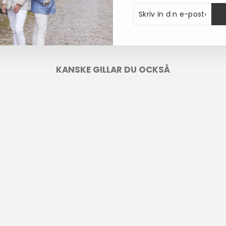
SKRIV
PRENUMERERA
IN
DIN
E-
POSTADRESS
KANSKE GILLAR DU OCKSÅ