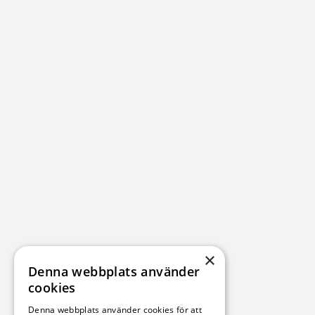
LIESA - YELLOW.
1 200 kr
På lager
+ 13
36.
Mirage
Green
×
Magenta
Denna webbplats använder
Haze
cookies
Denna webbplats använder cookies för att