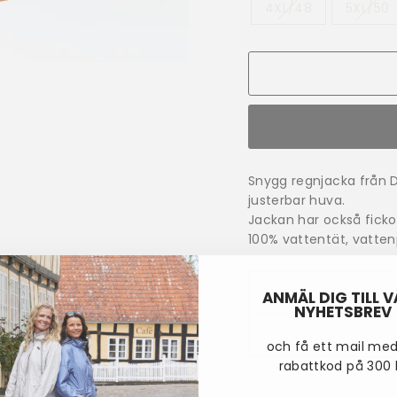
4XL/48
5XL/50
Snygg regnjacka från 
justerbar huva.
Jackan har också ficko
100% vattentät, vatte
ANMÄL DIG TILL 
NYHETSBREV
och få ett mail me
rabattkod på 300 