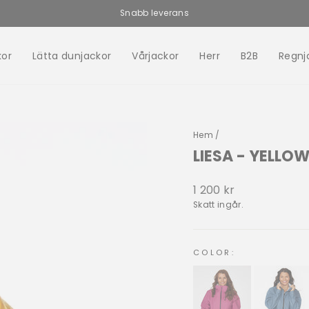
Snabb leverans
Pausa
bildspelet
kor
Lätta dunjackor
Vårjackor
Herr
B2B
Regnj
Hem
/
LIESA - YELLOW
Vanligt
1 200 kr
pris
Skatt ingår.
COLOR: