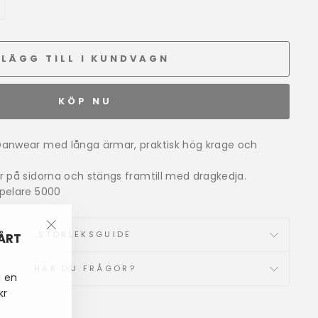
LÄGG TILL I KUNDVAGN
KÖP NU
Danwear med långa ärmar, praktisk hög krage och
r på sidorna och stängs framtill med dragkedja.
npelare 5000
VÅRT
STORLEKSGUIDE
"Stäng
(esc)"
HAR DU FRÅGOR?
d en
kr