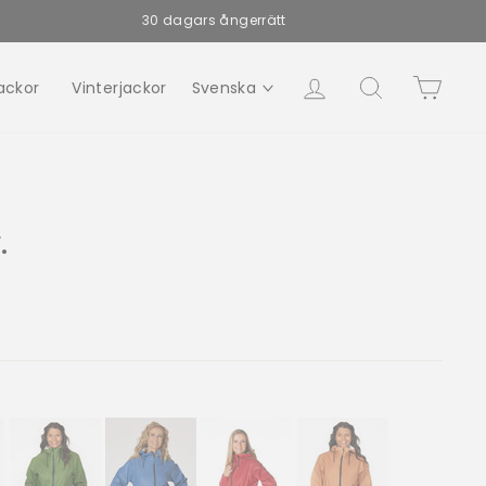
30 dagars ångerrätt
Logga in
Sök
Vagn
ackor
Vinterjackor
Svenska
.