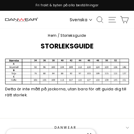
Hoppa
Fri frakt & byten på alla beställningar
till
Pausa
innehållet
bildspelet
Sök
Webbpla
V
Svenska
Hem
/
Storleksguide
STORLEKSGUIDE
Detta är inte mått på jackorna, utan bara för att guida dig till
rätt storlek.
DANWEAR