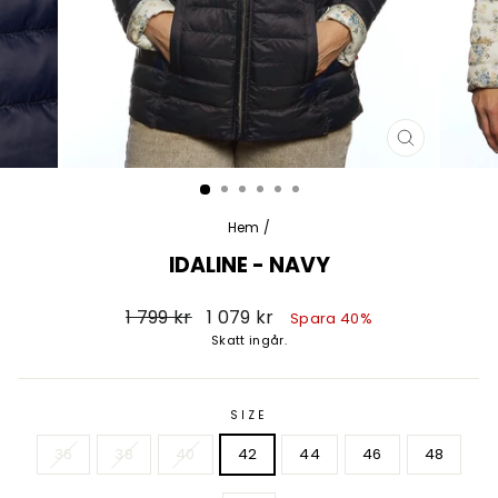
STÄNG
(ESC)
Hem
/
IDALINE - NAVY
Vanligt
Försäljningspris
1 799 kr
1 079 kr
Spara 40%
pris
Skatt ingår.
SIZE
36
38
40
42
44
46
48