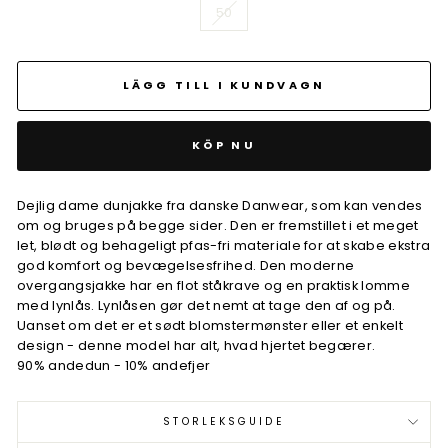
50
LÄGG TILL I KUNDVAGN
KÖP NU
Dejlig dame dunjakke fra danske Danwear, som kan vendes
om og bruges på begge sider. Den er fremstillet i et meget
let, blødt og behageligt pfas-fri materiale for at skabe ekstra
god komfort og bevægelsesfrihed. Den moderne
overgangsjakke har en flot ståkrave og en praktisk lomme
med lynlås. Lynlåsen gør det nemt at tage den af og på.
Uanset om det er et sødt blomstermønster eller et enkelt
design - denne model har alt, hvad hjertet begærer.
90% andedun - 10% andefjer
STORLEKSGUIDE