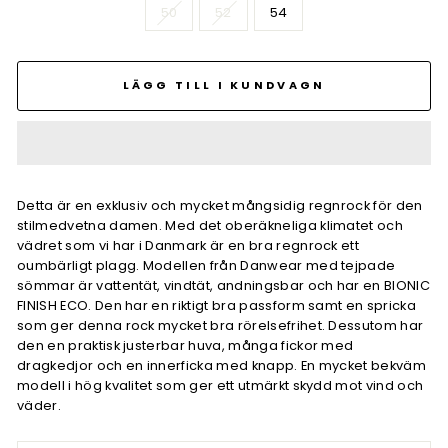
50
52
54
LÄGG TILL I KUNDVAGN
Detta är en exklusiv och mycket mångsidig regnrock för den
stilmedvetna damen. Med det oberäkneliga klimatet och
vädret som vi har i Danmark är en bra regnrock ett
oumbärligt plagg. Modellen från Danwear med tejpade
sömmar är vattentät, vindtät, andningsbar och har en BIONIC
FINISH ECO. Den har en riktigt bra passform samt en spricka
som ger denna rock mycket bra rörelsefrihet. Dessutom har
den en praktisk justerbar huva, många fickor med
dragkedjor och en innerficka med knapp. En mycket bekväm
modell i hög kvalitet som ger ett utmärkt skydd mot vind och
väder.