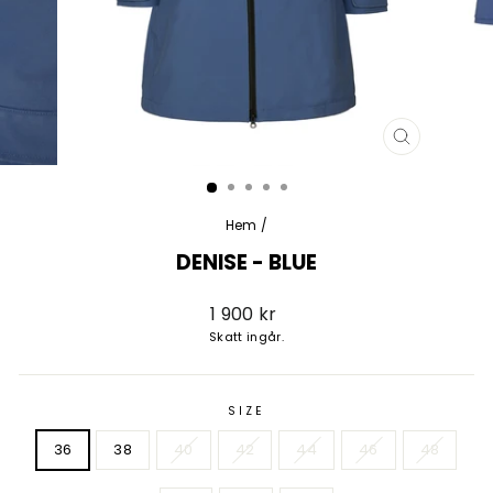
STÄNG
(ESC)
Hem
/
DENISE - BLUE
Vanligt
1 900 kr
pris
Skatt ingår.
SIZE
36
38
40
42
44
46
48