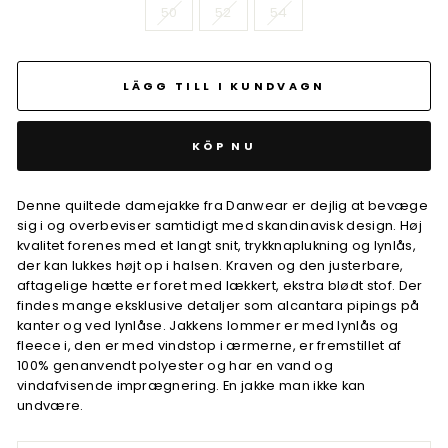
50
52
54
LÄGG TILL I KUNDVAGN
KÖP NU
Denne quiltede damejakke fra Danwear er dejlig at bevæge
sig i og overbeviser samtidigt med skandinavisk design. Høj
kvalitet forenes med et langt snit, trykknaplukning og lynlås,
der kan lukkes højt op i halsen. Kraven og den justerbare,
aftagelige hætte er foret med lækkert, ekstra blødt stof. Der
findes mange eksklusive detaljer som alcantara pipings på
kanter og ved lynlåse. Jakkens lommer er med lynlås og
fleece i, den er med vindstop i ærmerne, er fremstillet af
100% genanvendt polyester og har en vand og
vindafvisende imprægnering. En jakke man ikke kan
undvære.