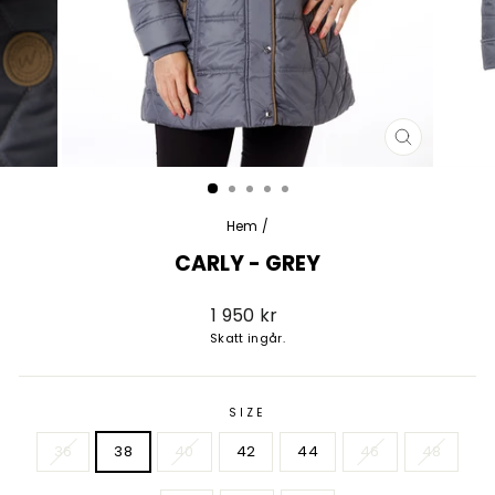
STÄNG
(ESC)
Hem
/
CARLY - GREY
Vanligt
1 950 kr
pris
Skatt ingår.
SIZE
36
38
40
42
44
46
48