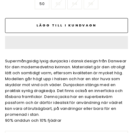
50
52
54
56
LÄGG TILL I KUNDVAGN
Supermångsidig lyxig dunjacka i dansk design från Danwear
för den modemedvetna kvinnan. Materialet gör den otroligt
lätt och samtidigt varm, eftersom kvaliteten är mycket hög.
Modellen går högt upp i halsen och har en stor huva som
skyddar mot vind och väder. Dunjackan stängs med en
praktisk synlig dragkedja. Det finns också en innerficka och
låsbara framfickor. Denna jacka har en superbekväm
passform och är därför idealisk för användning när vädret
kan vara oförutsägbart, på vandringar eller bara för en
promenad i stan.
90% anddun och 10% fjädrar