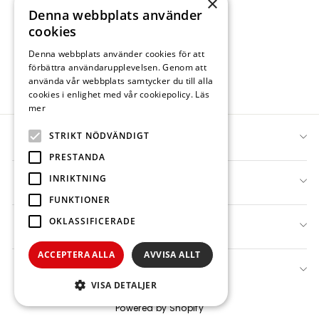
×
Denna webbplats använder
ALBINA LIGHT DOWN
cookies
- NAVY.
2 300 kr
Denna webbplats använder cookies för att
På lager
förbättra användarupplevelsen. Genom att
använda vår webbplats samtycker du till alla
cookies i enlighet med vår cookiepolicy.
Läs
mer
STRIKT NÖDVÄNDIGT
DANWEAR
PRESTANDA
INRIKTNING
INFO
"Stän
FUNKTIONER
ANMÄL DIG TILL VÅRT NYHETSBREV
(esc)
OKLASSIFICERADE
WEBSHOP
och få ett mail med en rabattkod på 300 kr
ACCEPTERA ALLA
AVVISA ALLT
SKRIV
PRENUMERERA
IN
KUNDSERVICE
DIN
VISA DETALJER
E-
POSTADRESS
Powered by Shopify