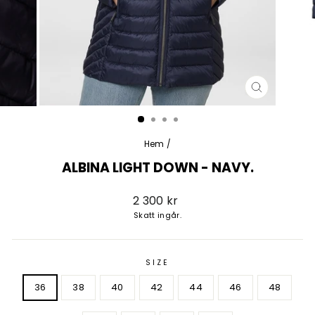
STÄNG
(ESC)
Hem
/
ALBINA LIGHT DOWN - NAVY.
Vanligt
2 300 kr
pris
Skatt ingår.
SIZE
36
38
40
42
44
46
48