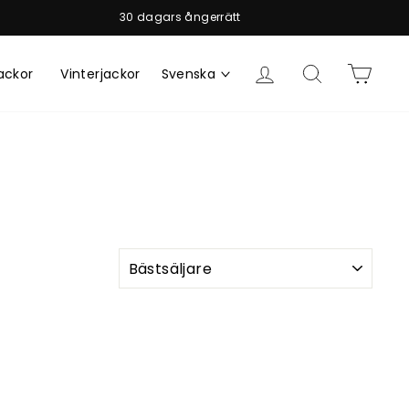
30 dagars ångerrätt
Logga in
Sök
Vagn
ackor
Vinterjackor
Svenska
SORTERA