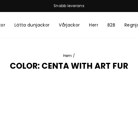
Snabb leverans
Pausa
bildspelet
kor
Lätta dunjackor
Vårjackor
Herr
B2B
Regnj
Hem
/
COLOR: CENTA WITH ART FUR