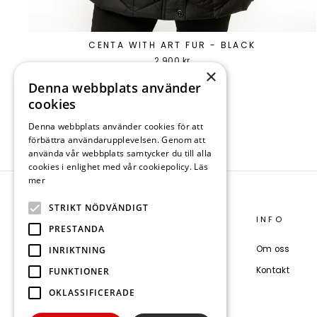
CENTA WITH ART FUR - BLACK
2 900 kr
×
På lager
Denna webbplats använder
cookies
Denna webbplats använder cookies för att
förbättra användarupplevelsen. Genom att
Black
använda vår webbplats samtycker du till alla
cookies i enlighet med vår cookiepolicy.
Läs
mer
STRIKT NÖDVÄNDIGT
DANWEAR
INFO
PRESTANDA
Poul Larsensvej 8B
Om oss
INRIKTNING
8600 Silkeborg
Kontakt
FUNKTIONER
Cvr: 28984855
OKLASSIFICERADE