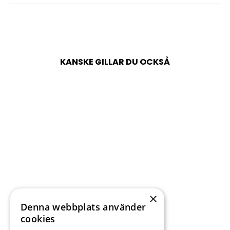
KANSKE GILLAR DU OCKSÅ
Försäljning
×
Denna webbplats använder
IZETTE - TAUPE
cookies
Vanligt
Försäljningspris
1 799 kr
1 079 kr