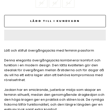
50
52
54
LÄGG TILL I KUNDVAGN
Lätt och stilfull övergångsjacka med feminin passform
Denna eleganta övergångsjacka kombinerar komfort och
funktion i en modern design. Den lätta kvaliteten gör den
idealisk för övergången mellan årstiderna och för dagar då
du vill ha ett extra lager utan att behöva kompromissa med
rörelsefrihet.
Jackan har en smickrande, justerbar midja som skapar en
feminin silhuett, medan den genomgående dragkedjan och
den höga kragen ger en praktisk och stilren look. De rymliga
fickorna tillför funktionalitet, och den längre längden ger en
exklusiv look samt extra komfort.