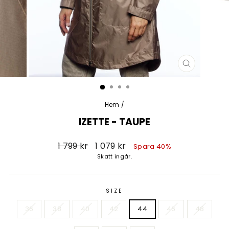
STÄNG
(ESC)
Hem
/
IZETTE - TAUPE
Vanligt
Försäljningspris
1 799 kr
1 079 kr
Spara 40%
pris
Skatt ingår.
SIZE
36
38
40
42
44
46
48