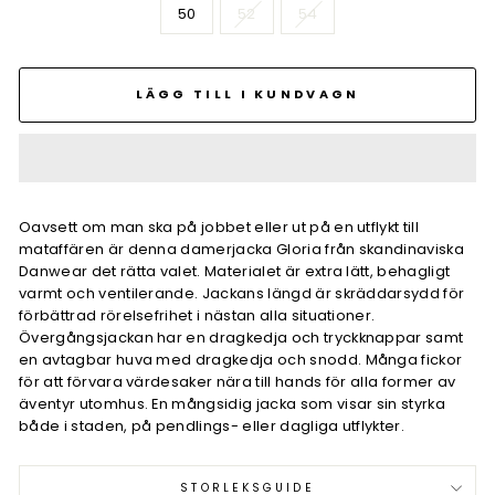
50
52
54
LÄGG TILL I KUNDVAGN
Oavsett om man ska på jobbet eller ut på en utflykt till
mataffären är denna damerjacka Gloria från skandinaviska
Danwear det rätta valet. Materialet är extra lätt, behagligt
varmt och ventilerande. Jackans längd är skräddarsydd för
förbättrad rörelsefrihet i nästan alla situationer.
Övergångsjackan har en dragkedja och tryckknappar samt
en avtagbar huva med dragkedja och snodd. Många fickor
för att förvara värdesaker nära till hands för alla former av
äventyr utomhus. En mångsidig jacka som visar sin styrka
både i staden, på pendlings- eller dagliga utflykter.
STORLEKSGUIDE