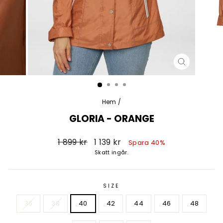
STÄNG
(ESC)
Hem
/
GLORIA - ORANGE
Vanligt
Försäljningspris
1 899 kr
1 139 kr
Spara 40%
pris
Skatt ingår.
SIZE
36
38
40
42
44
46
48