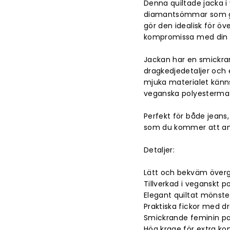
Denna quiltade jacka i
diamantsömmar som ger
gör den idealisk för ö
kompromissa med din s
Jackan har en smickran
dragkedjedetaljer och 
mjuka materialet känn
veganska polyestermate
Perfekt för både jeans,
som du kommer att a
Detaljer:
Lätt och bekväm över
Tillverkad i veganskt p
Elegant quiltat mönste
Praktiska fickor med d
Smickrande feminin p
Hög krage för extra ko