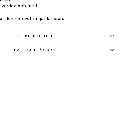
VÅRT
"Stäng
e vardag och fritid
(esc)"
d en
för den medvetna garderoben.
kr
STORLEKSGUIDE
HAR DU FRÅGOR?