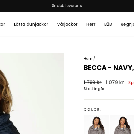
Snabb leverans
Pausa
bildspelet
kor
Lätta dunjackor
Vårjackor
Herr
B2B
Regnj
Hem
/
BECCA - NAVY,
Vanligt
Försäljningsp
1 799 kr
1 079 kr
Sp
pris
Skatt ingår.
COLOR: