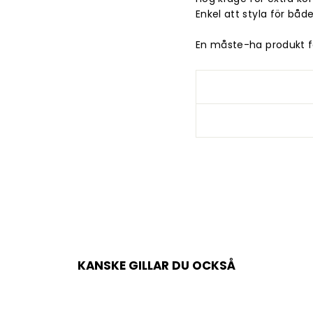
ANMÄL DIG TILL 
NYHETSBREV
Enkel att styla för båd
och få ett mail me
En måste-ha produkt 
rabattkod på 300 
SKRIV
PRENUMERERA
IN
DIN
E-
POSTADRESS
KANSKE GILLAR DU OCKSÅ