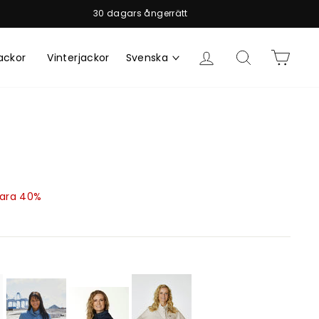
30 dagars ångerrätt
Logga in
Sök
Vagn
ackor
Vinterjackor
Svenska
ris
ara 40%