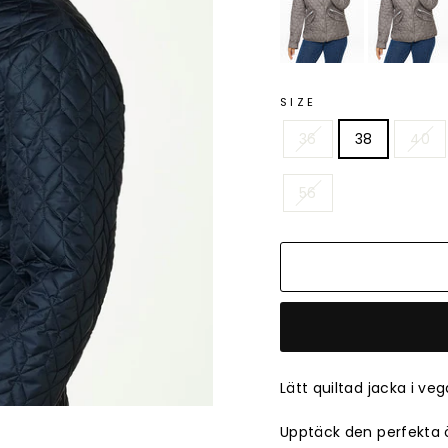
SIZE
36
38
40
56
Lätt quiltad jacka i v
Upptäck den perfekta 