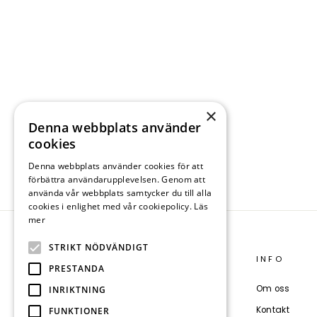
BECCA - NAVY,
Vanligt
Försäljningspris
1 799 kr
1 079 kr
Spara 40%
pris
På lager
+ 2
Taube
Dark
Blue
×
sand,
Denna webbplats använder
cookies
Denna webbplats använder cookies för att
förbättra användarupplevelsen. Genom att
använda vår webbplats samtycker du till alla
cookies i enlighet med vår cookiepolicy.
Läs
mer
STRIKT NÖDVÄNDIGT
DANWEAR
INFO
PRESTANDA
Poul Larsensvej 8B
Om oss
INRIKTNING
8600 Silkeborg
Kontakt
FUNKTIONER