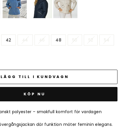
42
44
46
48
50
52
54
LÄGG TILL I KUNDVAGN
KÖP NU
eganskt polyester – smakfull komfort för vardagen
övergångsjackan där funktion möter feminin elegans.