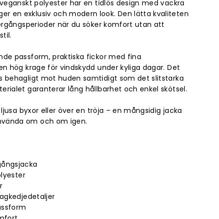
 veganskt polyester har en tidlös design med vackra
 en exklusiv och modern look. Den lätta kvaliteten
vergångsperioder när du söker komfort utan att
til.
de passform, praktiska fickor med fina
en hög krage för vindskydd under kyliga dagar. Det
s behagligt mot huden samtidigt som det slitstarka
rialet garanterar lång hållbarhet och enkel skötsel.
 ljusa byxor eller över en tröja – en mångsidig jacka
nvända om och om igen.
gångsjacka
olyester
r
ragkedjedetaljer
assform
mfort