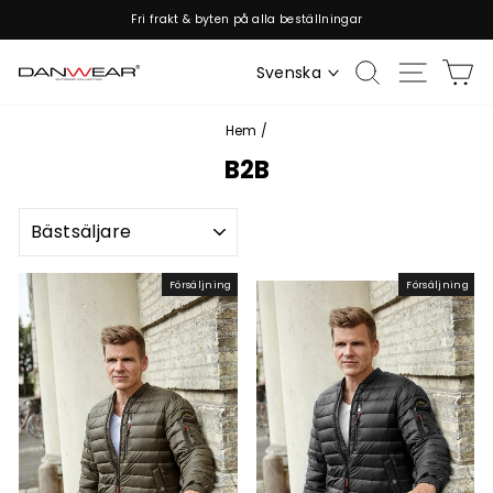
Hoppa
Fri frakt & byten på alla beställningar
till
Pausa
innehållet
bildspelet
Sök
Webbpla
V
Svenska
Hem
/
B2B
SORTERA
Försäljning
Försäljning