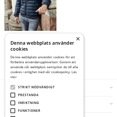
×
WALTHER - NAVY
Denna webbplats använder
Vanligt
Försäljningspris
2 600 kr
1 560 kr
Spara 40%
pris
På lager
cookies
Denna webbplats använder cookies för att
förbättra användarupplevelsen. Genom att
använda vår webbplats samtycker du till alla
cookies i enlighet med vår cookiepolicy.
Läs
Army
Black
Navy
mer
STRIKT NÖDVÄNDIGT
DANWEAR
PRESTANDA
INRIKTNING
INFO
FUNKTIONER