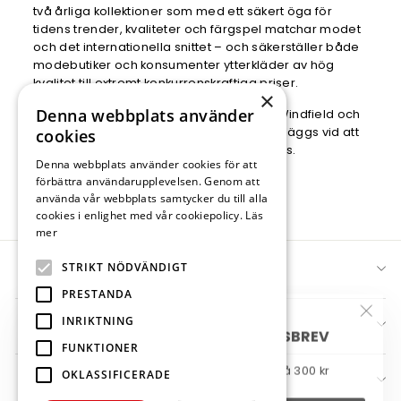
två årliga kollektioner som med ett säkert öga för
tidens trender, kvaliteter och färgspel matchar modet
och det internationella snittet – och säkerställer både
modebutiker och konsumenter ytterkläder av hög
kvalitet till extremt konkurrenskraftiga priser.
×
Denna webbplats använder
Bra service är nyckelordet för Danwear/Windfield och
vår leveranssäkerhet är på topp, stor vikt läggs vid att
cookies
företagets egna kvalitetskrav alltid uppfylls.
Denna webbplats använder cookies för att
förbättra användarupplevelsen. Genom att
SE MER
använda vår webbplats samtycker du till alla
cookies i enlighet med vår cookiepolicy.
Läs
mer
STRIKT NÖDVÄNDIGT
DANWEAR
PRESTANDA
INRIKTNING
"Stän
INFO
ANMÄL DIG TILL VÅRT NYHETSBREV
(esc)
FUNKTIONER
och få ett mail med en rabattkod på 300 kr
OKLASSIFICERADE
WEBSHOP
SKRIV
PRENUMERERA