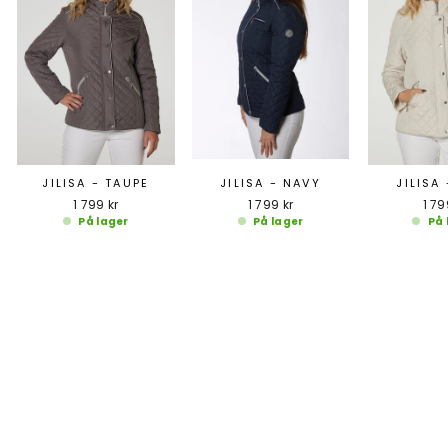
JILISA - TAUPE
JILISA - NAVY
JILISA 
1 799 kr
1 799 kr
1 79
På lager
På lager
På 